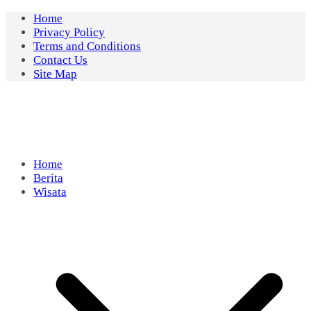
Skip
Home
to
Privacy Policy
content
Terms and Conditions
Contact Us
Site Map
Home
Berita
Wisata