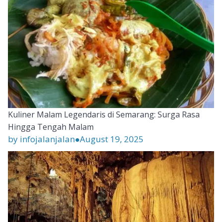
Kuliner Malam Legendaris di Semarang: Surga Rasa
Hingga Tengah Malam
by infojalanjalan
●
August 19, 2025