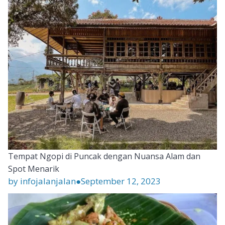
Tempat Ngopi di Puncak dengan Nuansa Alam dan
Spot Menarik
by infojalanjalan
●
September 12, 2023