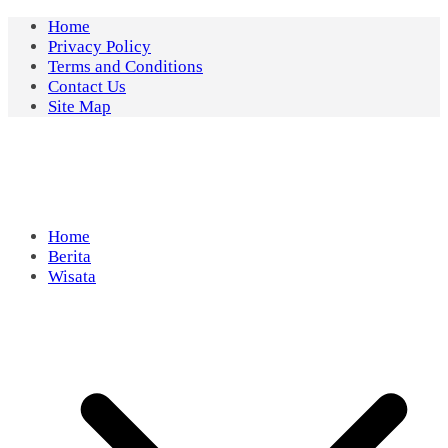
Skip
Home
to
Privacy Policy
content
Terms and Conditions
Contact Us
Site Map
Home
Berita
Wisata