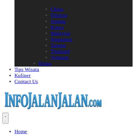
China
Filipina
Jepang
Korea
Malaysia
Singapura
Taiwan
Thailand
Vietnam
Eropa
Tips Wisata
Kuliner
Contact Us
Home