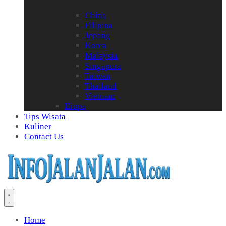
China
Filipina
Jepang
Korea
Malaysia
Singapura
Taiwan
Thailand
Vietnam
Eropa
Tips Wisata
Kuliner
Contact Us
Home