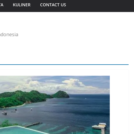
TA
KULINER
CONTACT US
ndonesia