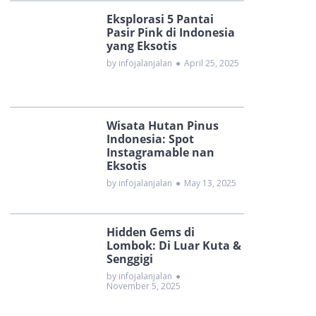
Eksplorasi 5 Pantai
Pasir Pink di Indonesia
yang Eksotis
by infojalanjalan
●
April 25, 2025
Wisata Hutan Pinus
Indonesia: Spot
Instagramable nan
Eksotis
by infojalanjalan
●
May 13, 2025
Hidden Gems di
Lombok: Di Luar Kuta &
Senggigi
by infojalanjalan
●
November 5, 2025