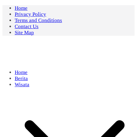
Skip
Home
to
Privacy Policy
content
Terms and Conditions
Contact Us
Site Map
Home
Berita
Wisata