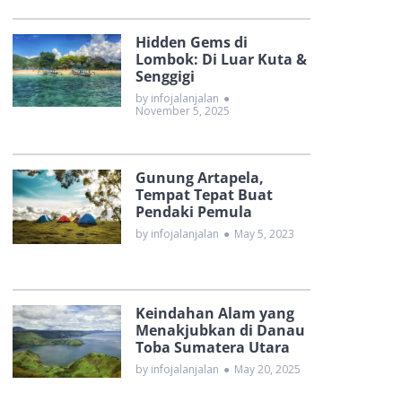
Hidden Gems di
Lombok: Di Luar Kuta &
Senggigi
by infojalanjalan
●
November 5, 2025
Gunung Artapela,
Tempat Tepat Buat
Pendaki Pemula
by infojalanjalan
●
May 5, 2023
Keindahan Alam yang
Menakjubkan di Danau
Toba Sumatera Utara
by infojalanjalan
●
May 20, 2025