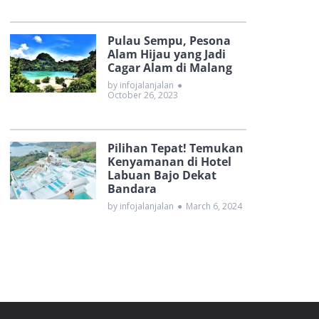
Pulau Sempu, Pesona
Alam Hijau yang Jadi
Cagar Alam di Malang
by infojalanjalan
●
October 26, 2023
Pilihan Tepat! Temukan
Kenyamanan di Hotel
Labuan Bajo Dekat
Bandara
by infojalanjalan
●
March 6, 2024