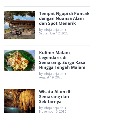
Tempat Ngopi di Puncak
dengan Nuansa Alam
dan Spot Menarik
by infojalanjalan
●
September 12, 2023
Kuliner Malam
Legendaris di
Semarang: Surga Rasa
Hingga Tengah Malam
by infojalanjalan
●
August 19, 2025
Wisata Alam di
Semarang dan
Sekitarnya
by infojalanjalan
●
November 6, 2019