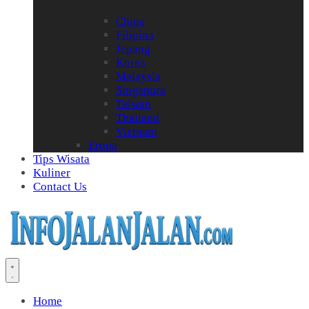
China
Filipina
Jepang
Korea
Malaysia
Singapura
Taiwan
Thailand
Vietnam
Eropa
Tips Wisata
Kuliner
Contact Us
Home