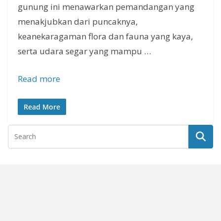
gunung ini menawarkan pemandangan yang
menakjubkan dari puncaknya,
keanekaragaman flora dan fauna yang kaya,
serta udara segar yang mampu …
Read more
Read More