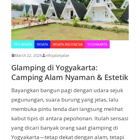
TIPS WISATA
WISATA
WISATA INDONESIA
YOGYAKARTA
March 22, 2026
infojalanjalan
Glamping di Yogyakarta:
Camping Alam Nyaman & Estetik
Bayangkan bangun pagi dengan udara sejuk
pegunungan, suara burung yang jelas, lalu
membuka pintu tenda dan langsung melihat
kabut tipis di antara pepohonan. Itulah sensasi
yang dicari banyak orang saat glamping di
Yogyakarta—tetap dekat dengan alam, tetapi