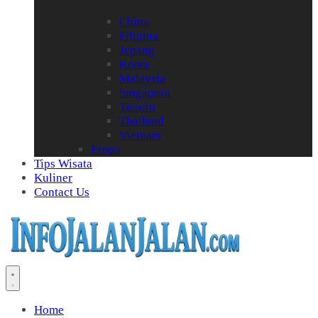
China
Filipina
Jepang
Korea
Malaysia
Singapura
Taiwan
Thailand
Vietnam
Eropa
Tips Wisata
Kuliner
Contact Us
Home