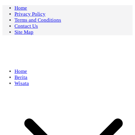
Skip
Home
to
Privacy Policy
content
Terms and Conditions
Contact Us
Site Map
Home
Berita
Wisata