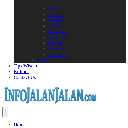
China
Filipina
Jepang
Korea
Malaysia
Singapura
Taiwan
Thailand
Vietnam
Eropa
Tips Wisata
Kuliner
Contact Us
Home