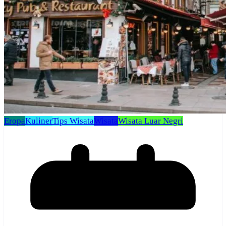
Eropa
Kuliner
Tips Wisata
Wisata
Wisata Luar Negri