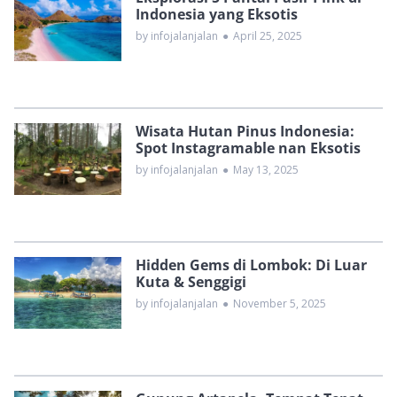
Indonesia yang Eksotis
by infojalanjalan
●
April 25, 2025
Wisata Hutan Pinus Indonesia:
Spot Instagramable nan Eksotis
by infojalanjalan
●
May 13, 2025
Hidden Gems di Lombok: Di Luar
Kuta & Senggigi
by infojalanjalan
●
November 5, 2025