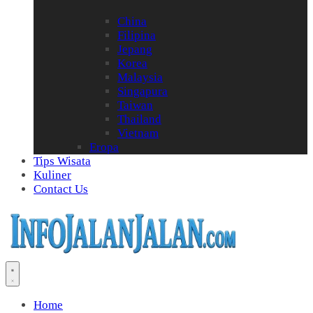
China
Filipina
Jepang
Korea
Malaysia
Singapura
Taiwan
Thailand
Vietnam
Eropa
Tips Wisata
Kuliner
Contact Us
Home