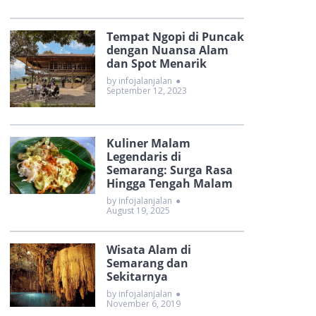
Tempat Ngopi di Puncak
dengan Nuansa Alam
dan Spot Menarik
by infojalanjalan
●
September 12, 2023
Kuliner Malam
Legendaris di
Semarang: Surga Rasa
Hingga Tengah Malam
by infojalanjalan
●
August 19, 2025
Wisata Alam di
Semarang dan
Sekitarnya
by infojalanjalan
●
November 6, 2019