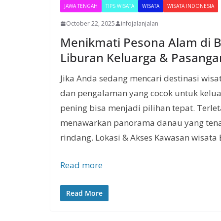
JAWA TENGAH
TIPS WISATA
WISATA
WISATA INDONESIA
October 22, 2025
infojalanjalan
Menikmati Pesona Alam di Bu
Liburan Keluarga & Pasanga
Jika Anda sedang mencari destinasi wis
dan pengalaman yang cocok untuk kelua
pening bisa menjadi pilihan tepat. Terlet
menawarkan panorama danau yang tenan
rindang. Lokasi & Akses Kawasan wisata 
Read more
Read More