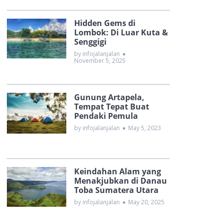
Hidden Gems di
Lombok: Di Luar Kuta &
Senggigi
by infojalanjalan
●
November 5, 2025
Gunung Artapela,
Tempat Tepat Buat
Pendaki Pemula
by infojalanjalan
●
May 5, 2023
Keindahan Alam yang
Menakjubkan di Danau
Toba Sumatera Utara
by infojalanjalan
●
May 20, 2025