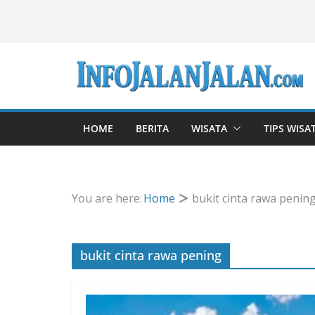
Skip
to
content
HOME
BERITA
WISATA
TIPS WISA
You are here:
Home
bukit cinta rawa penin
bukit cinta rawa pening