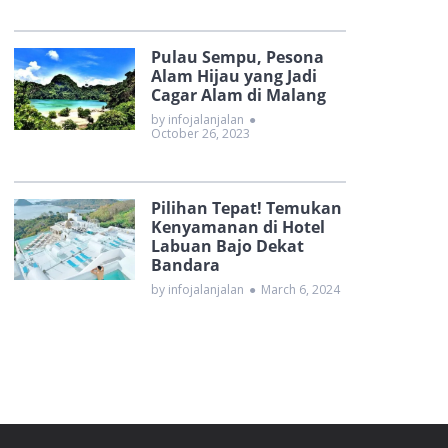
Pulau Sempu, Pesona
Alam Hijau yang Jadi
Cagar Alam di Malang
by infojalanjalan
●
October 26, 2023
Pilihan Tepat! Temukan
Kenyamanan di Hotel
Labuan Bajo Dekat
Bandara
by infojalanjalan
●
March 6, 2024