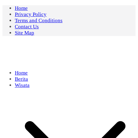
Skip
Home
to
Privacy Policy
content
Terms and Conditions
Contact Us
Site Map
Home
Berita
Wisata