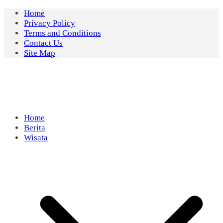
Skip
Home
to
Privacy Policy
content
Terms and Conditions
Contact Us
Site Map
Home
Berita
Wisata