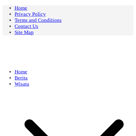
Skip
Home
to
Privacy Policy
content
Terms and Conditions
Contact Us
Site Map
Home
Berita
Wisata