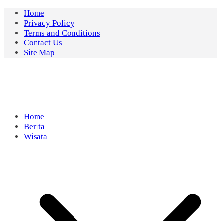
Skip
Home
to
Privacy Policy
content
Terms and Conditions
Contact Us
Site Map
Home
Berita
Wisata