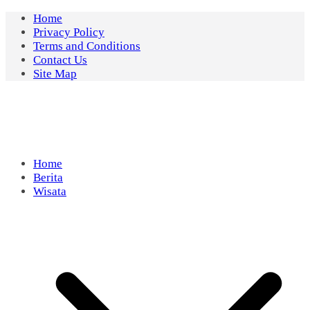
Skip
Home
to
Privacy Policy
content
Terms and Conditions
Contact Us
Site Map
Home
Berita
Wisata