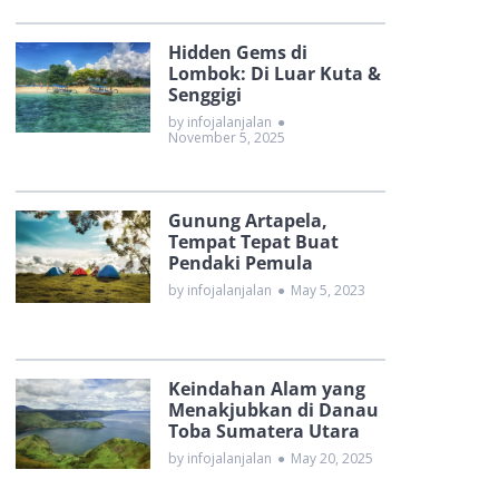
Hidden Gems di
Lombok: Di Luar Kuta &
Senggigi
by infojalanjalan
●
November 5, 2025
Gunung Artapela,
Tempat Tepat Buat
Pendaki Pemula
by infojalanjalan
●
May 5, 2023
Keindahan Alam yang
Menakjubkan di Danau
Toba Sumatera Utara
by infojalanjalan
●
May 20, 2025