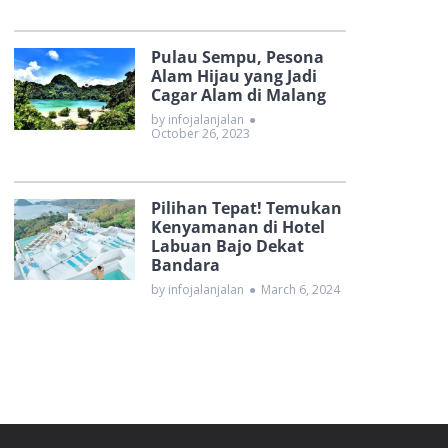
Pulau Sempu, Pesona
Alam Hijau yang Jadi
Cagar Alam di Malang
by infojalanjalan
●
October 26, 2023
Pilihan Tepat! Temukan
Kenyamanan di Hotel
Labuan Bajo Dekat
Bandara
by infojalanjalan
●
March 6, 2024