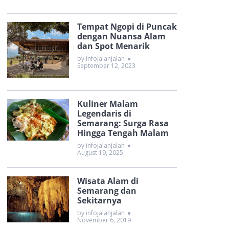
Tempat Ngopi di Puncak
dengan Nuansa Alam
dan Spot Menarik
by infojalanjalan
●
September 12, 2023
Kuliner Malam
Legendaris di
Semarang: Surga Rasa
Hingga Tengah Malam
by infojalanjalan
●
August 19, 2025
Wisata Alam di
Semarang dan
Sekitarnya
by infojalanjalan
●
November 6, 2019