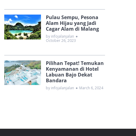
Pulau Sempu, Pesona
Alam Hijau yang Jadi
Cagar Alam di Malang
by infojalanjalan
●
October 26, 2023
Pilihan Tepat! Temukan
Kenyamanan di Hotel
Labuan Bajo Dekat
Bandara
by infojalanjalan
●
March 6, 2024