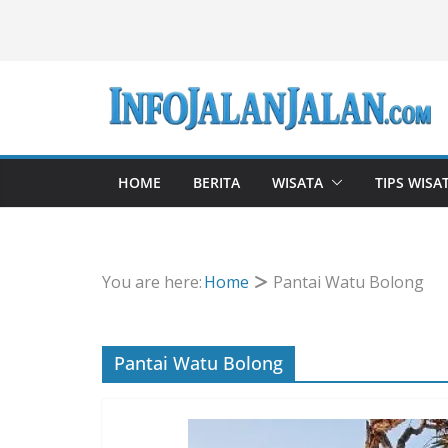
Skip
to
content
HOME
BERITA
WISATA
TIPS WISA
You are here:
Home
Pantai Watu Bolong
Pantai Watu Bolong