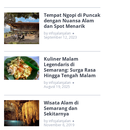
Tempat Ngopi di Puncak
dengan Nuansa Alam
dan Spot Menarik
by infojalanjalan
●
September 12, 2023
Kuliner Malam
Legendaris di
Semarang: Surga Rasa
Hingga Tengah Malam
by infojalanjalan
●
August 19, 2025
Wisata Alam di
Semarang dan
Sekitarnya
by infojalanjalan
●
November 6, 2019