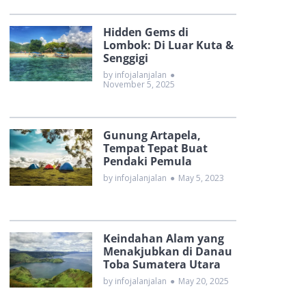
Hidden Gems di
Lombok: Di Luar Kuta &
Senggigi
by infojalanjalan
●
November 5, 2025
Gunung Artapela,
Tempat Tepat Buat
Pendaki Pemula
by infojalanjalan
●
May 5, 2023
Keindahan Alam yang
Menakjubkan di Danau
Toba Sumatera Utara
by infojalanjalan
●
May 20, 2025