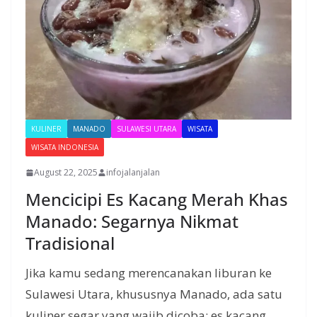
KULINER
MANADO
SULAWESI UTARA
WISATA
WISATA INDONESIA
August 22, 2025
infojalanjalan
Mencicipi Es Kacang Merah Khas
Manado: Segarnya Nikmat
Tradisional
Jika kamu sedang merencanakan liburan ke
Sulawesi Utara, khususnya Manado, ada satu
kuliner segar yang wajib dicoba: es kacang