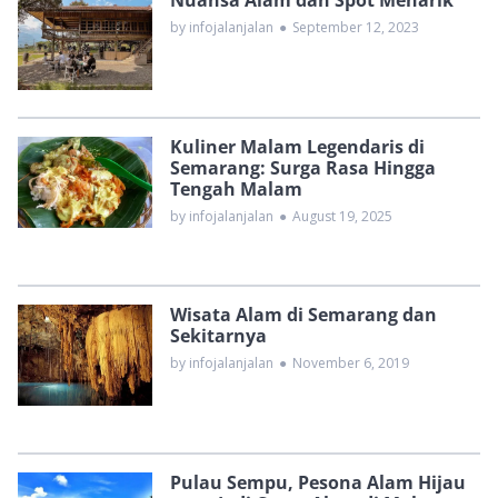
Nuansa Alam dan Spot Menarik
by infojalanjalan
●
September 12, 2023
Kuliner Malam Legendaris di
Semarang: Surga Rasa Hingga
Tengah Malam
by infojalanjalan
●
August 19, 2025
Wisata Alam di Semarang dan
Sekitarnya
by infojalanjalan
●
November 6, 2019
Pulau Sempu, Pesona Alam Hijau