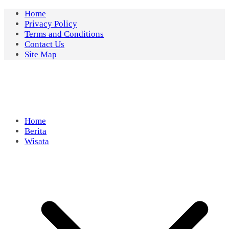
Skip
Home
to
Privacy Policy
content
Terms and Conditions
Contact Us
Site Map
Home
Berita
Wisata