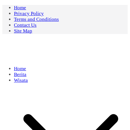
Skip
Home
to
Privacy Policy
content
Terms and Conditions
Contact Us
Site Map
Home
Berita
Wisata