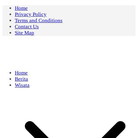
Skip
Home
to
Privacy Policy
content
Terms and Conditions
Contact Us
Site Map
Home
Berita
Wisata