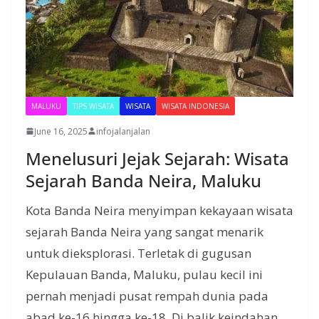
MALUKU
TIPS WISATA
WISATA
WISATA INDONESIA
June 16, 2025
infojalanjalan
Menelusuri Jejak Sejarah: Wisata
Sejarah Banda Neira, Maluku
Kota Banda Neira menyimpan kekayaan wisata
sejarah Banda Neira yang sangat menarik
untuk dieksplorasi. Terletak di gugusan
Kepulauan Banda, Maluku, pulau kecil ini
pernah menjadi pusat rempah dunia pada
abad ke-16 hingga ke-18. Di balik keindahan