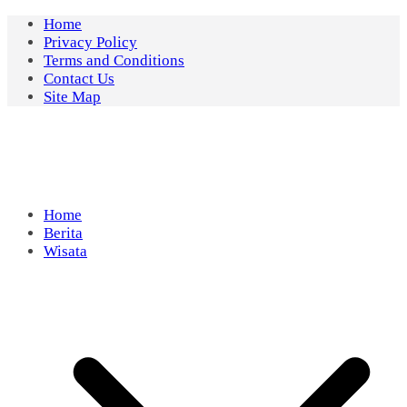
Skip
Home
to
Privacy Policy
content
Terms and Conditions
Contact Us
Site Map
Home
Berita
Wisata