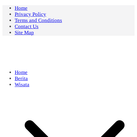
Skip
Home
to
Privacy Policy
content
Terms and Conditions
Contact Us
Site Map
Home
Berita
Wisata