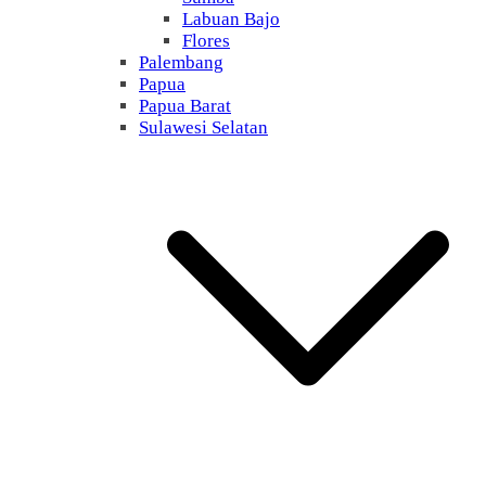
Labuan Bajo
Flores
Palembang
Papua
Papua Barat
Sulawesi Selatan