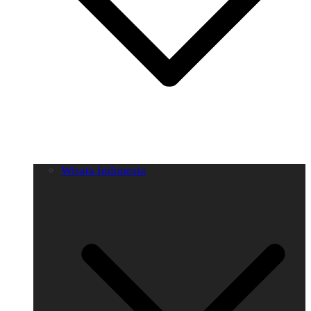
Wisata Indonesia