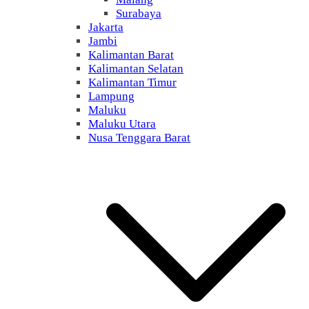
Surabaya
Jakarta
Jambi
Kalimantan Barat
Kalimantan Selatan
Kalimantan Timur
Lampung
Maluku
Maluku Utara
Nusa Tenggara Barat