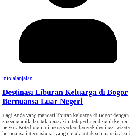
infojalanjalan
Destinasi Liburan Keluarga di Bogor
Bernuansa Luar Negeri
Bagi Anda yang mencari liburan keluarga di Bogor dengan
suasana unik dan tak biasa, kini tak perlu jauh-jauh ke luar
negeri. Kota hujan ini menawarkan banyak destinasi wisata
bernuansa internasional yang cocok untuk semua usia. Dari