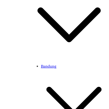
Bandung