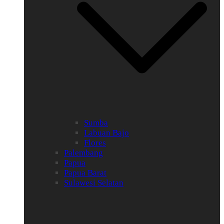
Sumba
Labuan Bajo
Flores
Palembang
Papua
Papua Barat
Sulawesi Selatan