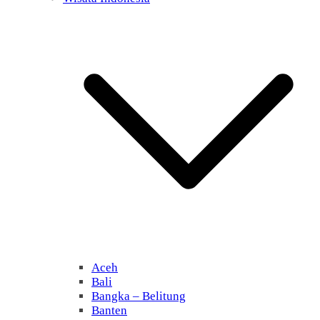
Aceh
Bali
Bangka – Belitung
Banten