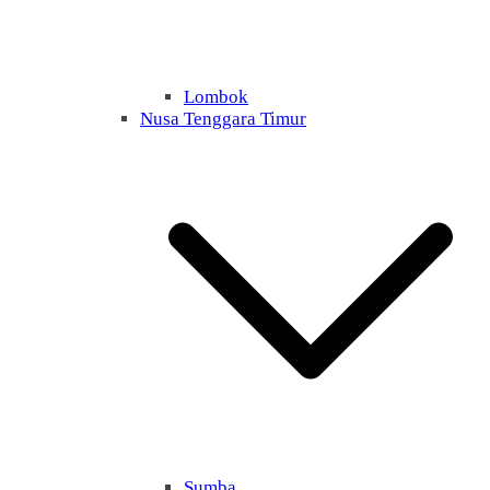
Lombok
Nusa Tenggara Timur
Sumba