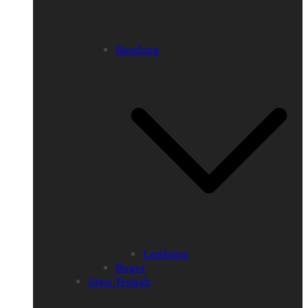
Bandung
Lembang
Bogor
Jawa Tengah