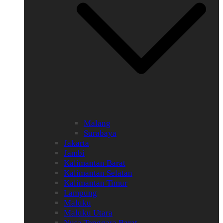
Malang
Surabaya
Jakarta
Jambi
Kalimantan Barat
Kalimantan Selatan
Kalimantan Timur
Lampung
Maluku
Maluku Utara
Nusa Tenggara Barat