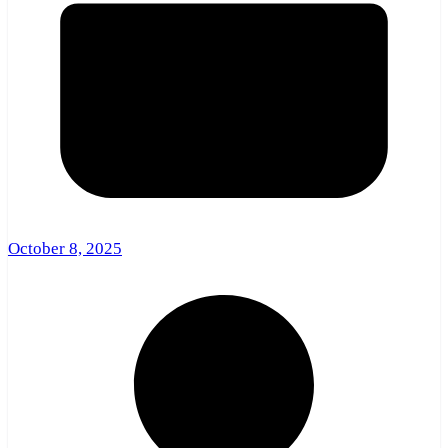
October 8, 2025