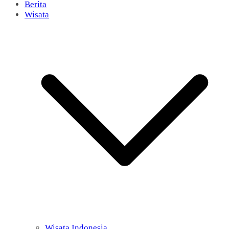
Berita
Wisata
Wisata Indonesia