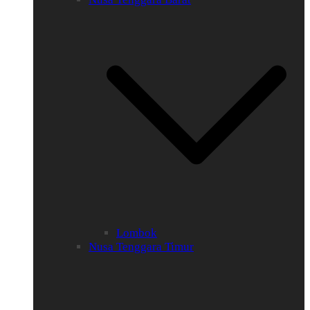
Lombok
Nusa Tenggara Timur