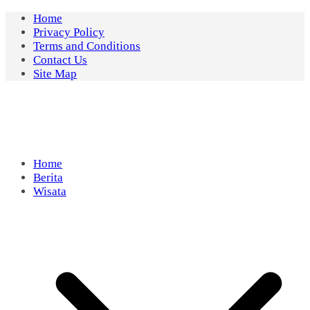
Skip
Home
to
Privacy Policy
content
Terms and Conditions
Contact Us
Site Map
Home
Berita
Wisata