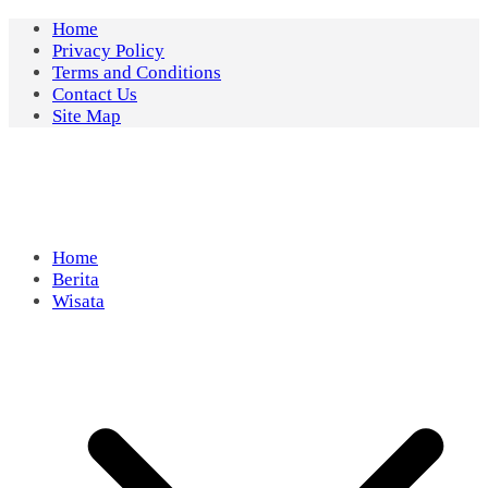
Skip
Home
to
Privacy Policy
content
Terms and Conditions
Contact Us
Site Map
Home
Berita
Wisata