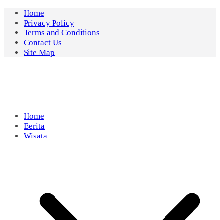
Skip
Home
to
Privacy Policy
content
Terms and Conditions
Contact Us
Site Map
Home
Berita
Wisata