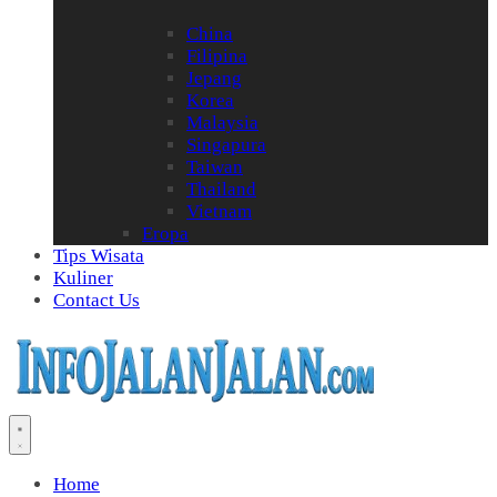
China
Filipina
Jepang
Korea
Malaysia
Singapura
Taiwan
Thailand
Vietnam
Eropa
Tips Wisata
Kuliner
Contact Us
Home