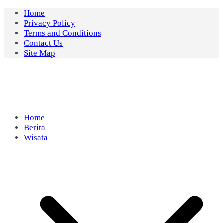
Skip
Home
to
Privacy Policy
content
Terms and Conditions
Contact Us
Site Map
Home
Berita
Wisata