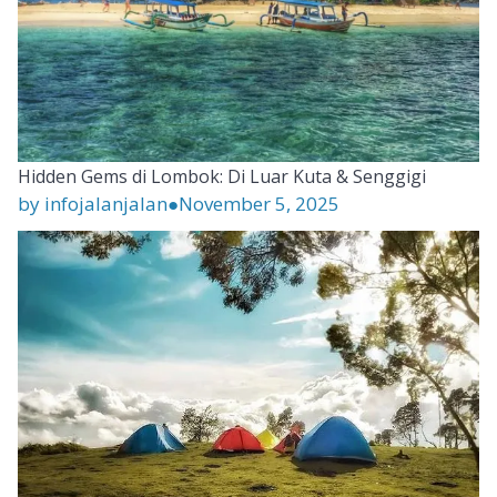
Hidden Gems di Lombok: Di Luar Kuta & Senggigi
by infojalanjalan
●
November 5, 2025