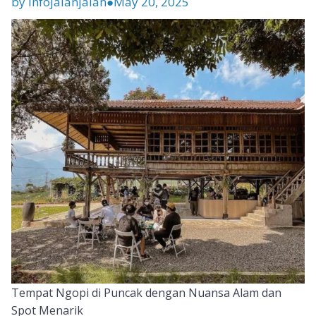
by infojalanjalan
●
May 20, 2025
Tempat Ngopi di Puncak dengan Nuansa Alam dan
Spot Menarik