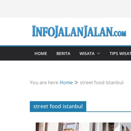
Skip
to
content
HOME
BERITA
WISATA
TIPS WISA
You are here:
Home
street food istanbul
street food istanbul