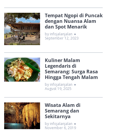
Tempat Ngopi di Puncak
dengan Nuansa Alam
dan Spot Menarik
by infojalanjalan
●
September 12, 2023
Kuliner Malam
Legendaris di
Semarang: Surga Rasa
Hingga Tengah Malam
by infojalanjalan
●
August 19, 2025
Wisata Alam di
Semarang dan
Sekitarnya
by infojalanjalan
●
November 6, 2019