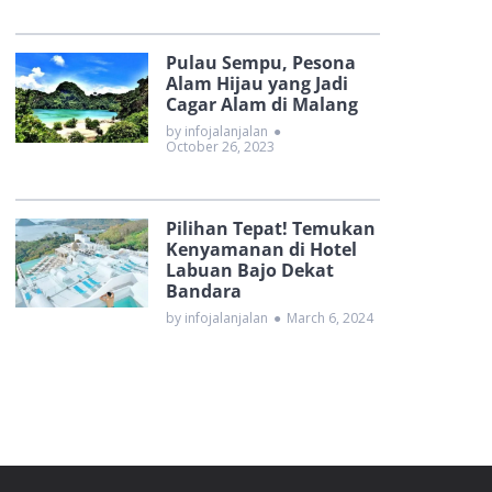
Pulau Sempu, Pesona
Alam Hijau yang Jadi
Cagar Alam di Malang
by infojalanjalan
●
October 26, 2023
Pilihan Tepat! Temukan
Kenyamanan di Hotel
Labuan Bajo Dekat
Bandara
by infojalanjalan
●
March 6, 2024