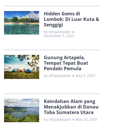
Hidden Gems di
Lombok: Di Luar Kuta &
Senggigi
by infojalanjalan
●
November 5, 2025
Gunung Artapela,
Tempat Tepat Buat
Pendaki Pemula
by infojalanjalan
●
May 5, 2023
Keindahan Alam yang
Menakjubkan di Danau
Toba Sumatera Utara
by infojalanjalan
●
May 20, 2025