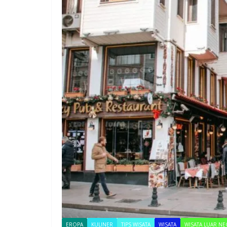
EROPA
KULINER
TIPS WISATA
WISATA
WISATA LUAR NE