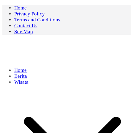
Skip
Home
to
Privacy Policy
content
Terms and Conditions
Contact Us
Site Map
Home
Berita
Wisata