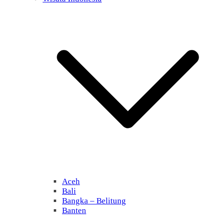
Aceh
Bali
Bangka – Belitung
Banten