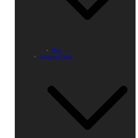
Palu
Sulawesi Utara