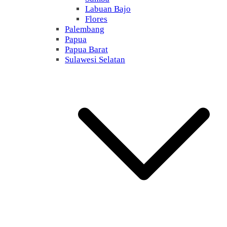
Labuan Bajo
Flores
Palembang
Papua
Papua Barat
Sulawesi Selatan