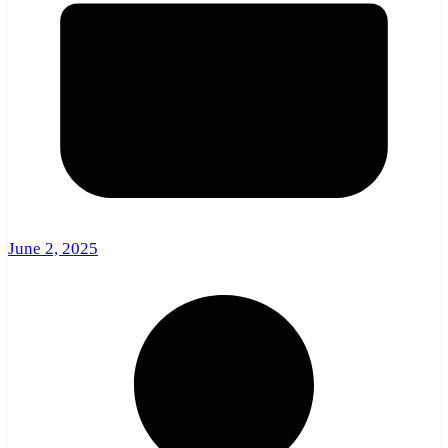
June 2, 2025