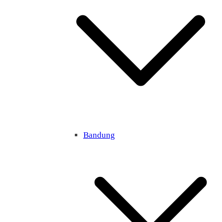
Bandung