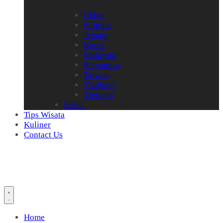
China
Filipina
Jepang
Korea
Malaysia
Singapura
Taiwan
Thailand
Vietnam
Eropa
Tips Wisata
Kuliner
Contact Us
Home