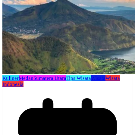
Kuliner
Medan
Sumatera Utara
Tips Wisata
Wisata
Wisata
Indonesia