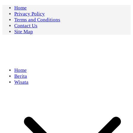
Skip
Home
to
Privacy Policy
content
Terms and Conditions
Contact Us
Site Map
Home
Berita
Wisata