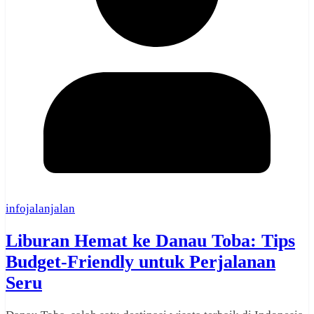
infojalanjalan
Liburan Hemat ke Danau Toba: Tips
Budget-Friendly untuk Perjalanan
Seru