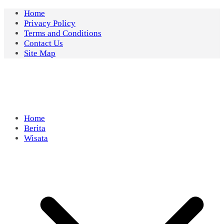
Skip
Home
to
Privacy Policy
content
Terms and Conditions
Contact Us
Site Map
Home
Berita
Wisata