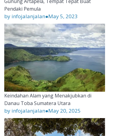
Gunung Artapela, Tempat Tepat Buat
Pendaki Pemula
by infojalanjalan
●
May 5, 2023
Keindahan Alam yang Menakjubkan di
Danau Toba Sumatera Utara
by infojalanjalan
●
May 20, 2025