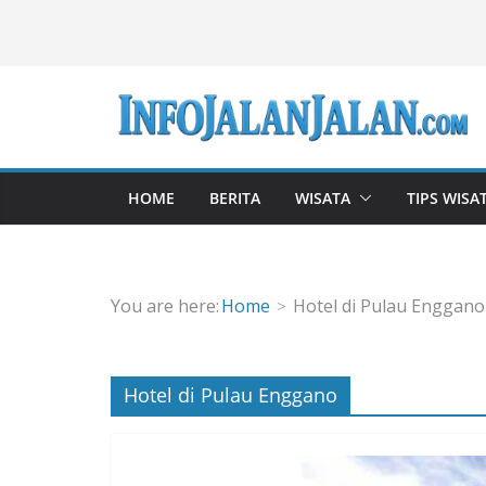
Skip
to
content
HOME
BERITA
WISATA
TIPS WISA
You are here:
Home
Hotel di Pulau Enggano
Hotel di Pulau Enggano