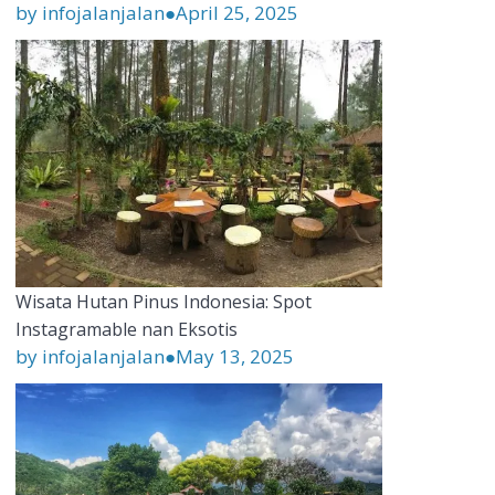
by infojalanjalan
●
April 25, 2025
Wisata Hutan Pinus Indonesia: Spot
Instagramable nan Eksotis
by infojalanjalan
●
May 13, 2025