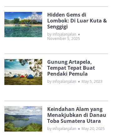
Hidden Gems di
Lombok: Di Luar Kuta &
Senggigi
by infojalanjalan
●
November 5, 2025
Gunung Artapela,
Tempat Tepat Buat
Pendaki Pemula
by infojalanjalan
●
May 5, 2023
Keindahan Alam yang
Menakjubkan di Danau
Toba Sumatera Utara
by infojalanjalan
●
May 20, 2025