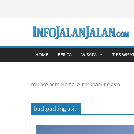
Skip
to
content
HOME
BERITA
WISATA
TIPS WISA
You are here:
Home
backpacking asia
backpacking asia