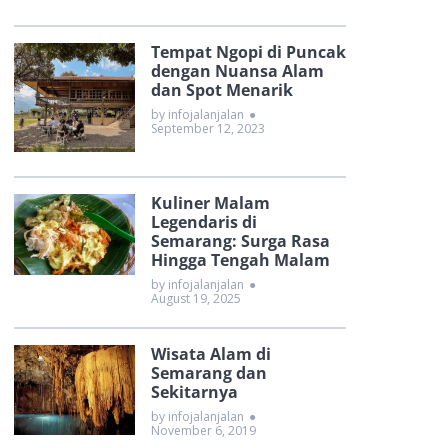
Tempat Ngopi di Puncak
dengan Nuansa Alam
dan Spot Menarik
by infojalanjalan
●
September 12, 2023
Kuliner Malam
Legendaris di
Semarang: Surga Rasa
Hingga Tengah Malam
by infojalanjalan
●
August 19, 2025
Wisata Alam di
Semarang dan
Sekitarnya
by infojalanjalan
●
November 6, 2019