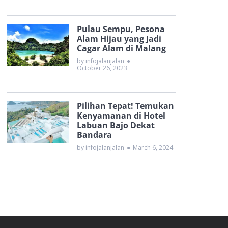
Pulau Sempu, Pesona
Alam Hijau yang Jadi
Cagar Alam di Malang
by infojalanjalan
●
October 26, 2023
Pilihan Tepat! Temukan
Kenyamanan di Hotel
Labuan Bajo Dekat
Bandara
by infojalanjalan
●
March 6, 2024