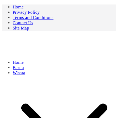
Skip
Home
to
Privacy Policy
content
Terms and Conditions
Contact Us
Site Map
Home
Berita
Wisata