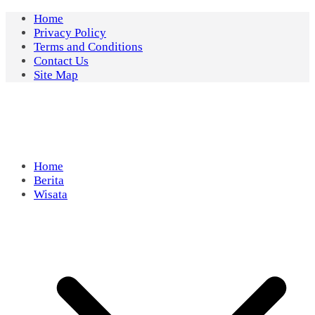
Skip
Home
to
Privacy Policy
content
Terms and Conditions
Contact Us
Site Map
Home
Berita
Wisata