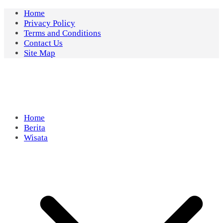
Skip
Home
to
Privacy Policy
content
Terms and Conditions
Contact Us
Site Map
Home
Berita
Wisata