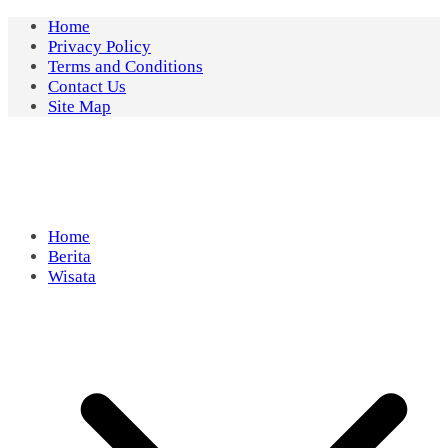
Skip
Home
to
Privacy Policy
content
Terms and Conditions
Contact Us
Site Map
Home
Berita
Wisata