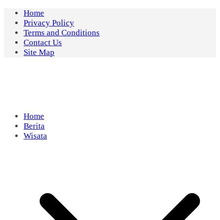
Skip
Home
to
Privacy Policy
content
Terms and Conditions
Contact Us
Site Map
Home
Berita
Wisata