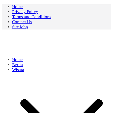
Skip
Home
to
Privacy Policy
content
Terms and Conditions
Contact Us
Site Map
Home
Berita
Wisata